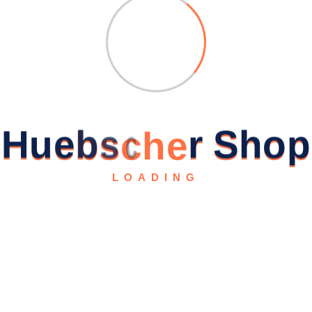
H
u
e
b
s
c
h
e
r
S
h
o
p
LOADING