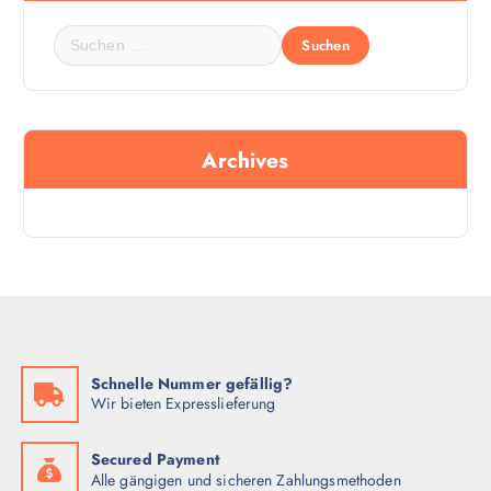
S
u
c
h
e
Archives
n
n
a
c
h
:
Schnelle Nummer gefällig?
Wir bieten Expresslieferung
Secured Payment
Alle gängigen und sicheren Zahlungsmethoden