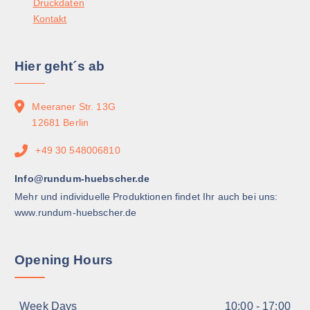
Druckdaten
e
p
h
Kontakt
r
t
l
P
i
t
r
o
w
Hier geht´s ab
o
n
e
d
e
r
u
Meeraner Str. 13G
n
d
k
12681 Berlin
k
e
t
ö
n
s
+49 30 548006810
n
e
n
Info@rundum-huebscher.de
i
e
t
Mehr und individuelle Produktionen findet Ihr auch bei uns:
n
e
www.rundum-huebscher.de
a
g
u
e
f
Opening Hours
w
d
ä
e
h
r
Week Days
10:00 - 17:00
l