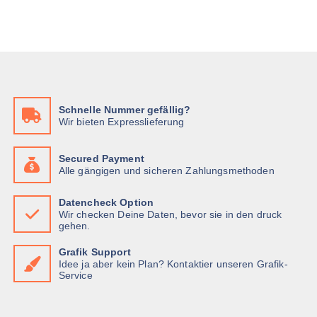
h
s
D
r
e
i
e
s
e
r
P
O
e
r
p
V
o
t
a
d
Schnelle Nummer gefällig?
i
r
Wir bieten Expresslieferung
u
o
i
k
n
a
t
Secured Payment
e
n
Alle gängigen und sicheren Zahlungsmethoden
w
n
t
e
k
e
Datencheck Option
i
ö
Wir checken Deine Daten, bevor sie in den druck
n
s
gehen.
n
a
t
n
u
Grafik Support
m
e
Idee ja aber kein Plan? Kontaktier unseren Grafik-
f
e
n
Service
.
h
a
D
r
u
i