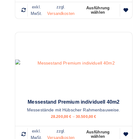
exkl.
zzgl.
Ausführung
wählen
D
MwSt.
Versandkosten
i
e
s
e
s
P
r
o
d
u
k
t
Messestand Premium individuell 40m2
w
Messestände mit Hübscher Rahmenbauweise.
e
28.200,00
€
–
30.500,00
€
i
s
exkl.
zzgl.
Ausführung
t
wählen
D
MwSt.
Versandkosten