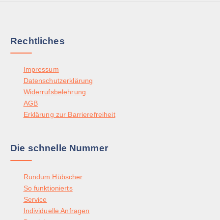
e
f
e
r
d
O
e
e
p
V
r
Rechtliches
t
a
P
i
r
r
o
Impressum
i
o
n
Datenschutzerklärung
a
d
e
Widerrufsbelehrung
n
u
n
AGB
t
k
k
Erklärung zur Barrierefreiheit
e
t
ö
n
s
n
a
e
n
Die schnelle Nummer
u
i
e
f
t
n
.
e
Rundum Hübscher
a
D
g
So funktionierts
u
i
e
Service
f
e
w
Individuelle Anfragen
d
O
ä