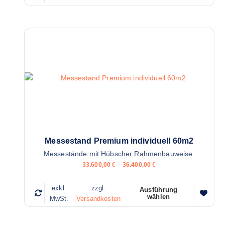
m
i
e
e
h
s
r
e
e
s
r
P
e
r
V
o
a
d
r
u
i
k
a
t
Messestand Premium individuell 60m2
n
w
Messestände mit Hübscher Rahmenbauweise.
t
e
33.600,00
€
–
36.400,00
€
e
i
n
s
exkl.
zzgl.
a
Ausführung
t
wählen
D
MwSt.
Versandkosten
u
m
i
f
e
e
.