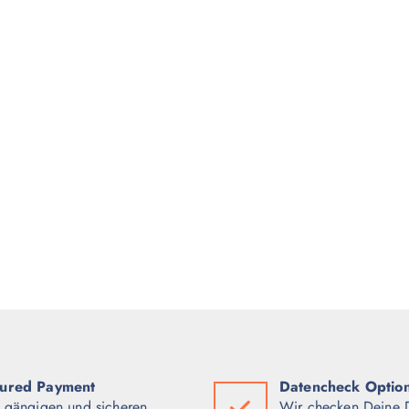
ured Payment
Datencheck Optio
e gängigen und sicheren
Wir checken Deine 