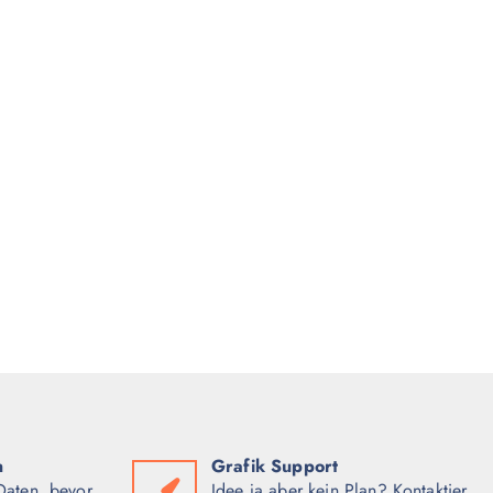
n
Grafik Support
Daten, bevor
Idee ja aber kein Plan? Kontaktier