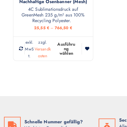
Nachhaltige Ösenbanner (Mesh)
4C Sublimationsdruck auf
GreenMesh 235 g/m² aus 100%
Recycling Polyester.
25,55
€
–
766,50
€
exkl.
zzgl.
Ausführu
ng
MwS
Versandk
D
wählen
t.
osten
i
e
s
e
s
P
r
o
Sec
d
Schnelle Nummer gefällig?
All