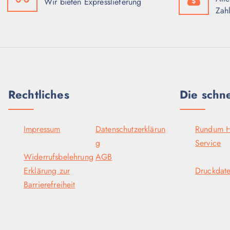
Wir bieten Expresslieferung
u
Zah
k
t
w
e
i
s
Rechtliches
Die schn
t
m
e
Impressum
Datenschutzerklärun
Rundum H
h
g
Service
r
Widerrufsbelehrung
AGB
e
Erklärung zur
Druckdat
r
Barrierefreiheit
e
V
a